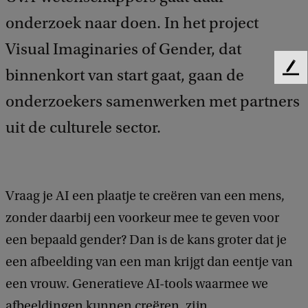
onderzoek naar doen. In het project
Visual Imaginaries of Gender, dat
binnenkort van start gaat, gaan de
F
e
onderzoekers samenwerken met partners
e
d
uit de culturele sector.
b
a
c
k
Vraag je AI een plaatje te creëren van een mens,
zonder daarbij een voorkeur mee te geven voor
een bepaald gender? Dan is de kans groter dat je
een afbeelding van een man krijgt dan eentje van
een vrouw. Generatieve AI-tools waarmee we
afbeeldingen kunnen creëren, zijn