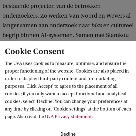
bestaande projecten van de betrokken
onderzoekers. Zo werken Van Noord en Wevers al
langer samen aan onderzoek naar
bias
en cultureel
begrip binnen AI-systemen. Samen met Stamkou
deed Van Noord al eerder onderzoek naar de
Cookie Consent
representatie van vrouwen in kunst: zo
The UvA uses cookies to measure, optimise, and ensure the
onderzochten ze
samen met WOMEN Inc. of er
proper functioning of the website. Cookies are also placed in
binnen de collectie van museum Singer Laren
order to display third-party content and for marketing
sprake was van genderongelijkheid.
purposes. Click 'Accept' to agree to the placement of all
cookies; if you only want to accept functional and analytical
cookies, select ‘Decline’. You can change your preferences at
Naast onderzoekers van verschillende faculteiten
any time by clicking on 'Cookie settings' at the bottom of each
zijn ook partners van buiten de universiteit
page. Also read the
UvA Privacy statement
.
betrokken bij het onderzoek: de Hogeschool van
Amsterdam, het Sandberg Instituut (de
Decline