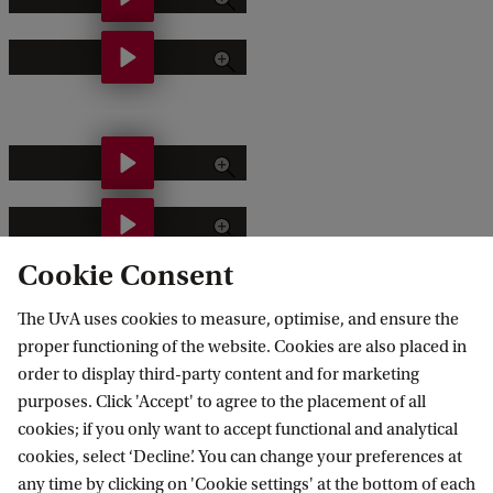
n
T
g
h
l
e
o
C
T
-
l
a
S
E
i
a
a
u
m
l
Cookie Consent
x
r
a
v
o
The UvA uses cookies to measure, optimise, and ensure the
o
F
t
a
n
proper functioning of the website. Cookies are also placed in
p
G
e
a
order to display third-party content and for marketing
E
e
w
purposes. Click 'Accept' to agree to the placement of all
E
r
n
cookies; if you only want to accept functional and analytical
a
O
Responsible Digital Transformations
m
d
g
cookies, select ‘Decline’. You can change your preferences at
n
n
e
i
any time by clicking on 'Cookie settings' at the bottom of each
l