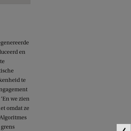
egenereerde
duceerd en
te
tische
kenheid te
 engagement
. ‘En we zien
iet omdat ze
 Algoritmes
 grens