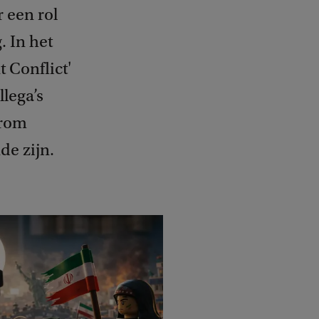
 een rol
 In het
 Conflict'
lega’s
arom
de zijn.