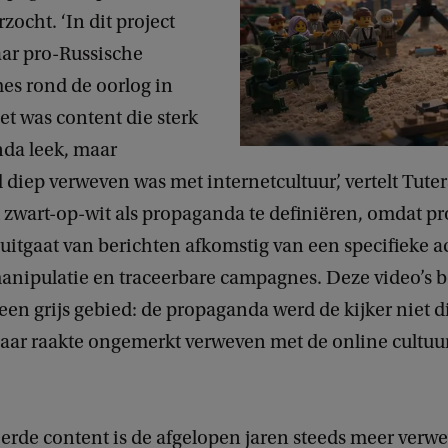
ocht. ‘In dit project
ar pro-Russische
s rond de oorlog in
t was content die sterk
da leek, maar
jd diep verweven was met internetcultuur’, vertelt Tuter
it zwart-op-wit als propaganda te definiëren, omdat 
 uitgaat van berichten afkomstig van een specifieke a
manipulatie en traceerbare campagnes. Deze video’s
n een grijs gebied: de propaganda werd de kijker niet d
aar raakte ongemerkt verweven met de online cultuur
erde content is de afgelopen jaren steeds meer verw