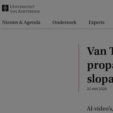
k
.
.
Nieuws & Agenda
Onderzoek
Experts
.
Van 
prop
slop
21 mei 2026
AI-video’s