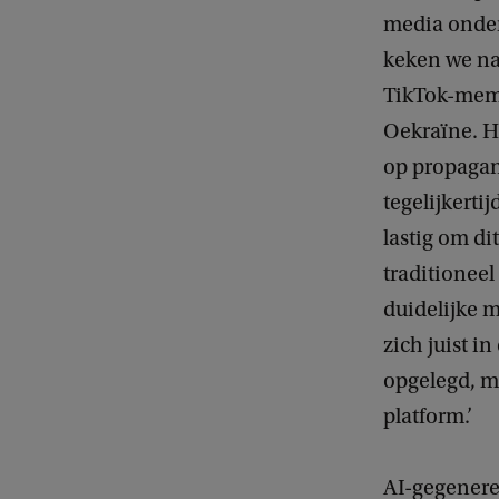
media onderz
keken we na
TikTok-meme
Oekraïne. He
op propagan
tegelijkerti
lastig om d
traditioneel
duidelijke 
zich juist i
opgelegd, m
platform.’
AI-gegenere