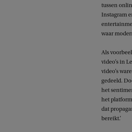
tussen onlin
Instagram e
entertainme
waar moderne
Als voorbee
video’s in L
video’s war
gedeeld. Doo
het sentime
het platform
dat propaga
bereikt.’