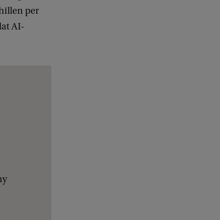
hillen per
at AI-
ny