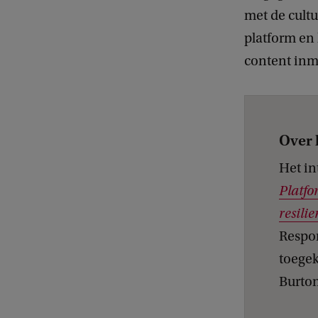
met de cultu
platform en 
content inmi
Over 
Het in
Platfo
resilie
Respon
toegek
Burton