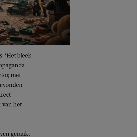
s. ‘Het bleek
propaganda
ctor, met
 bevonden
irect
 van het
even geraakt