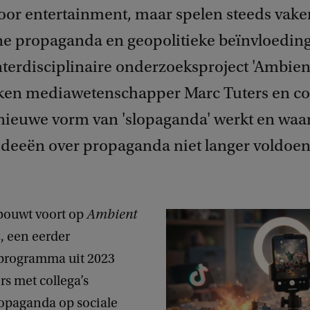
oor entertainment, maar spelen steeds vaker
e propaganda en geopolitieke beïnvloeding.
terdisciplinaire onderzoeksproject 'Ambient
en mediawetenschapper Marc Tuters en col
nieuwe vorm van 'slopaganda' werkt en wa
 ideeën over propaganda niet langer voldoen
 bouwt voort op
Ambient
a
, een eerder
programma uit 2023
rs met collega’s
paganda op sociale