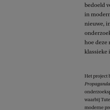
bedoeld v
in modern
nieuwe, in
onderzoek
hoe deze 
klassieke
Het project
Propagand
onderzoeks
waarbij Tute
moderne pro