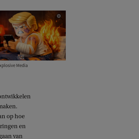
xplosive Media
ontwikkelen
 maken.
an op hoe
eringen en
tgaan van