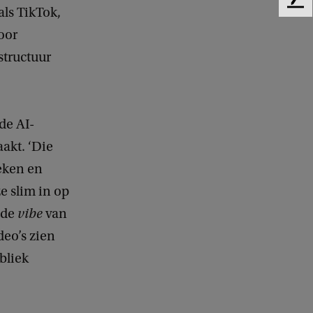
F
als TikTok,
e
oor
e
d
structuur
b
a
c
k
de AI-
akt. ‘Die
eken en
e slim in op
 de
vibe
van
deo’s zien
bliek