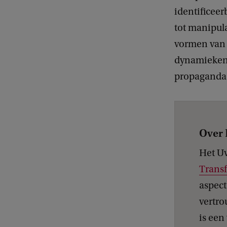
identificee
tot manipula
vormen van b
dynamieken d
propaganda.
Over 
Het U
Trans
aspect
vertro
is een