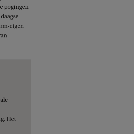
te pogingen
endaagse
form-eigen
van
iale
ng. Het