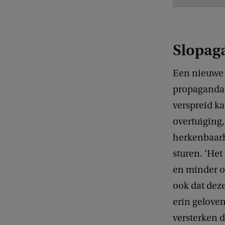
Slopag
Een nieuwe 
propagandac
verspreid ka
overtuiging,
herkenbaarh
sturen. ‘Het
en minder op
ook dat deze
erin geloven
versterken 