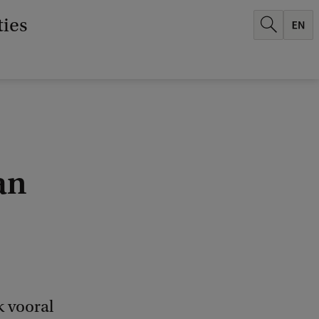
ties
an
k vooral