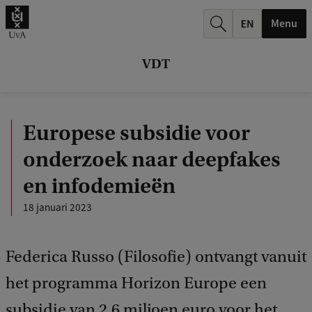
k
Menu
.
.
VDT
.
Europese subsidie voor
onderzoek naar deepfakes
en infodemieën
18 januari 2023
Federica Russo (Filosofie) ontvangt vanuit
het programma Horizon Europe een
subsidie van 2,6 miljoen euro voor het