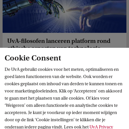
UvA-filosofen lanceren platform rond
ethische aspecten van technologie
Cookie Consent
Slimme steden, medische technologie, kunstmatige
intelligentie, de energietransitie: nieuwe technologie is
De UvA gebruikt cookies voor het meten, optimaliseren en
overal om ons heen en beïnvloedt ons dagelijks leven. Dat
goed laten functioneren van de website. Ook worden er
werpt allerlei ethische en politieke vragen op. Het ...
cookies geplaatst om inhoud van derden te kunnen tonen en
voor marketingdoeleinden. Klik op ‘Accepteren’ om akkoord
te gaan met het plaatsen van alle cookies. Of kies voor
‘Weigeren’ om alleen functionele en analytische cookies te
accepteren. Je kunt je voorkeur op ieder moment wijzigen
Verantwoorde Digitale Transformaties
door op de link ‘Cookie instellingen’ te klikken die je
onderaan iedere pagina vindt. Lees ook het
UvA Privacy