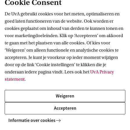
profielinformatie
Cookie Consent
De UvA gebruikt cookies voor het meten, optimaliseren en
goed laten functioneren van de website. Ook worden er
cookies geplaatst om inhoud van derden te kunnen tonen en
voor marketingdoeleinden. Klik op ‘Accepteren’ om akkoord
Verantwoorde Digitale Transformaties
te gaan met het plaatsen van alle cookies. Of kies voor
‘Weigeren’ om alleen functionele en analytische cookies te
accepteren. Je kunt je voorkeur op ieder moment wijzigen
door op de link ‘Cookie instellingen’ te klikken die je
Meer strategische thema's van de UvA
onderaan iedere pagina vindt. Lees ook het
UvA Privacy
statement
.
Gezonde toekomst
Duurzame welvaart
Weigeren
Veerkrachtige, rechtvaardige samenleving
Accepteren
Informatie over cookies