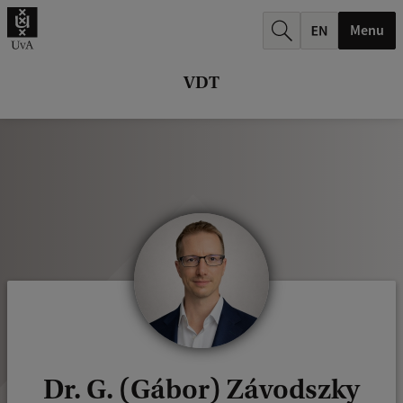
k
Menu
.
.
VDT
.
Dr. G. (Gábor) Závodszky