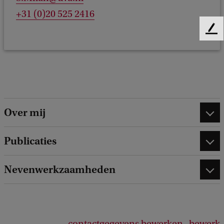
+31 (0)20 525 2416
F
e
e
d
b
a
c
Over mij
k
Publicaties
Nevenwerkzaamheden