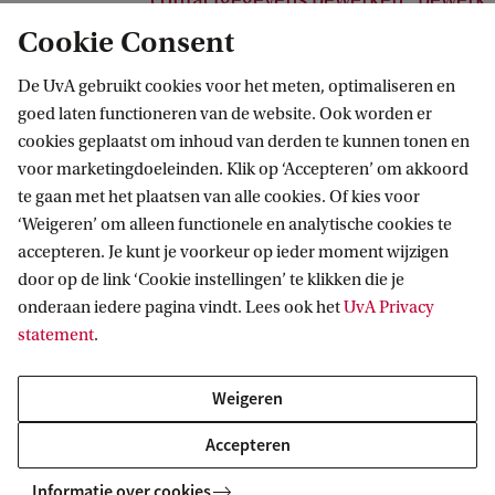
contactgegevens bewerken
bewerk
profielinformatie
Cookie Consent
De UvA gebruikt cookies voor het meten, optimaliseren en
goed laten functioneren van de website. Ook worden er
cookies geplaatst om inhoud van derden te kunnen tonen en
voor marketingdoeleinden. Klik op ‘Accepteren’ om akkoord
Verantwoorde Digitale Transformaties
te gaan met het plaatsen van alle cookies. Of kies voor
‘Weigeren’ om alleen functionele en analytische cookies te
accepteren. Je kunt je voorkeur op ieder moment wijzigen
door op de link ‘Cookie instellingen’ te klikken die je
Meer strategische thema's van de UvA
onderaan iedere pagina vindt. Lees ook het
UvA Privacy
statement
.
Gezonde toekomst
Duurzame welvaart
Weigeren
Veerkrachtige, rechtvaardige samenleving
Accepteren
Informatie over cookies