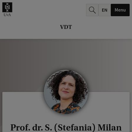
k
Menu
.
.
VDT
.
Prof. dr. S. (Stefania) Milan