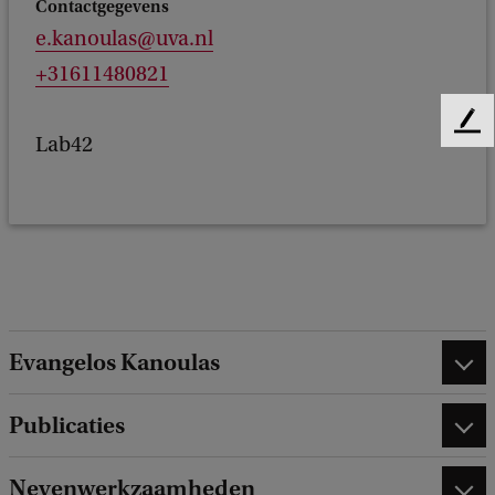
Contactgegevens
e.kanoulas@uva.nl
+31611480821
F
Lab42
e
e
d
b
a
c
k
Evangelos Kanoulas
Publicaties
Nevenwerkzaamheden