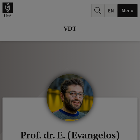
k
Menu
.
.
VDT
.
Prof. dr. E. (Evangelos)