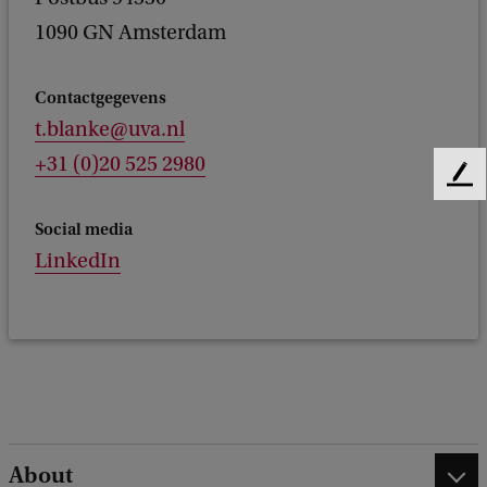
1090 GN Amsterdam
Contactgegevens
t.blanke@uva.nl
+31 (0)20 525 2980
F
e
Social media
e
d
LinkedIn
b
a
c
k
About