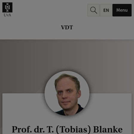
k
Menu
.
.
VDT
.
Prof. dr. T. (Tobias) Blanke